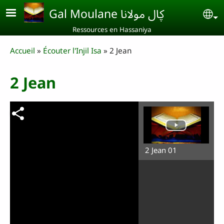
Aller au contenu principal
Gal Moulane ڮال مولانا
Se
Ressources en Hassaniya
Breadcrumb
Accueil
Écouter l'Injil Isa
2 Jean
2 Jean
2 Jean 01