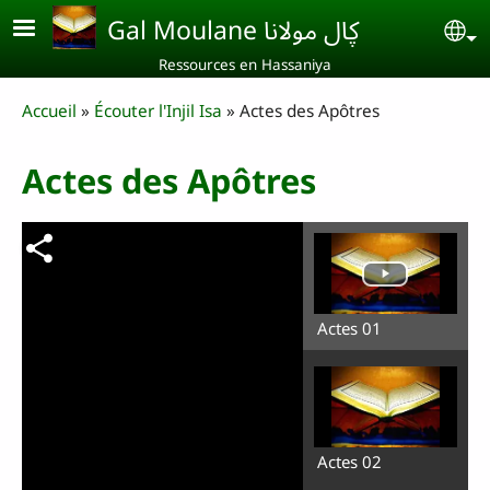
Aller au contenu principal
Gal Moulane ڮال مولانا
Se
Ressources en Hassaniya
Breadcrumb
Accueil
Écouter l'Injil Isa
Actes des Apôtres
Actes des Apôtres
Actes 01
Actes 02