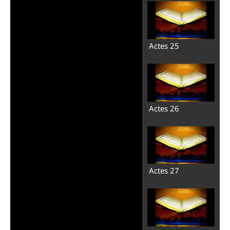
Lire
Actes 25
la
vidéo
Actes 26
Actes 27