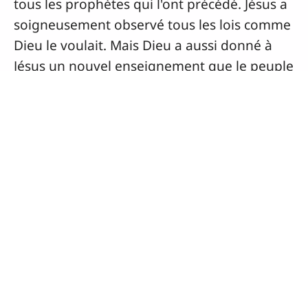
Téléchargements
Document
Hébreux (livre complet)
(28.64 Mo)
Depuis que Dieu a créé le monde, il
enseigne toujours ses lois aux humains. De
grands prophètes ont entendu la voix de
Dieu, et ils ont transmis sa parole aux
humains. Abraham, Isaac, Jacob, Joseph,
Moïse, Josué, David, Salomon, Esaïe et
Esdras ont tous été des hommes
respectables dont Dieu s'est servi pour faire
connaître ses lois et les écrire dans un livre
saint. Et pour finir, Dieu a donné sa parole à
Isa le Messie, qu'il a envoyé pour le monde
en entier.