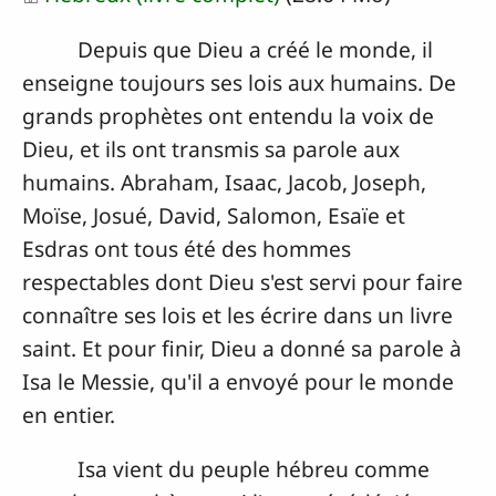
Jouer
Sourdine
Précédent
Suivant
avancer automatiquement