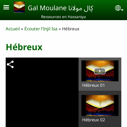
Aller au contenu principal
Gal Moulane ڮال مولانا
Se
Ressources en Hassaniya
Breadcrumb
Accueil
Écouter l'Injil Isa
Hébreux
Hébreux
Hébreux 01
Hébreux 02