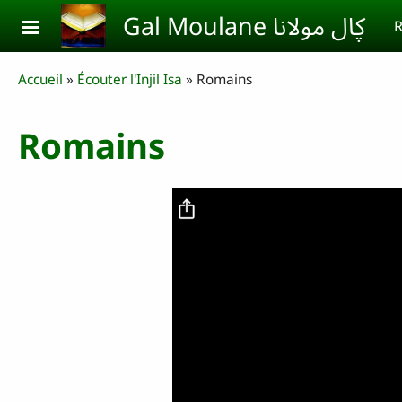
Aller au contenu principal
Gal Moulane ڮال مولانا
R
Breadcrumb
Accueil
Écouter l'Injil Isa
Romains
Romains