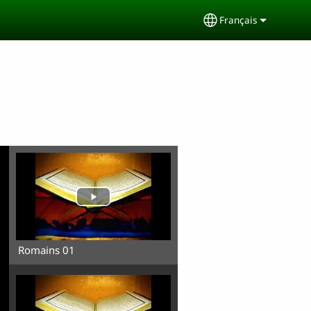
Français
Select your langu
Romains 01