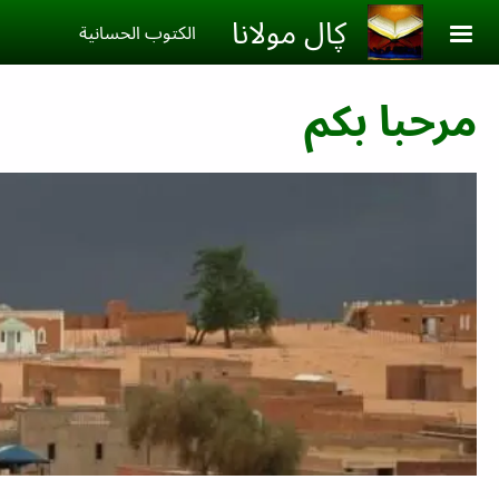
Skip to main conten
ڮال مولانا
الكتوب الحسانية‎
مرحبا بكم