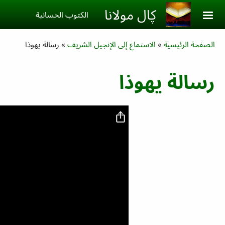
Skip to main conten
ڮال مولانا
الكتوب الحسانية‎
Breadcrumb
الصفحة الرئيسية
الاستماع إلى الإنجيل الشريف
رسالة یهوذا
رسالة یهوذا