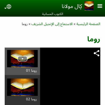
Skip to main conten
ڮال مولانا
uage
الكتوب الحسانية‎
Breadcrumb
الصفحة الرئيسية
الاستماع إلى الإنجيل الشريف
روما
روما
روما 01
روما 02