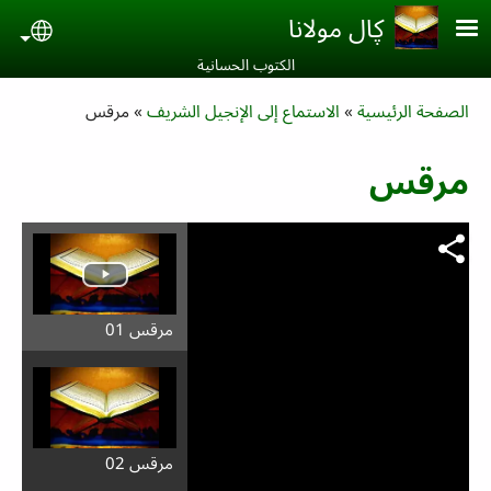
Skip to main conten
ڮال مولانا
uage
الكتوب الحسانية‎
Breadcrumb
الصفحة الرئيسية
الاستماع إلى الإنجيل الشريف
مرقس
مرقس
مرقس 01
مرقس 02