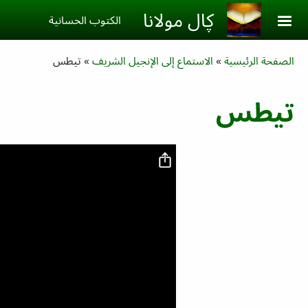
Skip to main conten
ڮال مولانا
الكتوب الحسانية‎
Breadcrumb
الصفحة الرئيسية
الاستماع إلى الإنجيل الشريف
تيطس
تيطس