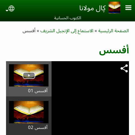
Skip to main conten
ڮال مولانا
uage
الكتوب الحسانية‎
Breadcrumb
الصفحة الرئيسية
الاستماع إلى الإنجيل الشريف
أفسس
أفسس
أفسس 01
أفسس 02