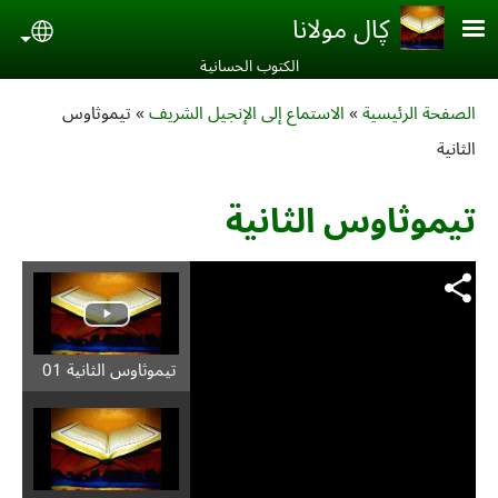
Skip to main conten
ڮال مولانا
uage
الكتوب الحسانية‎
Breadcrumb
الصفحة الرئيسية
الاستماع إلى الإنجيل الشريف
تيموثاوس
الثانية
تيموثاوس الثانية
تيموثاوس الثانية 01