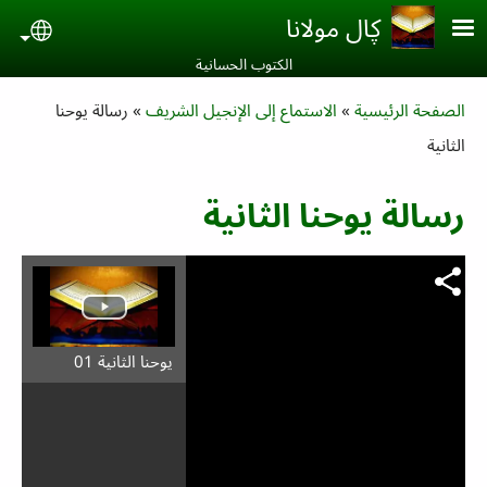
Skip to main conten
ڮال مولانا
uage
الكتوب الحسانية‎
Breadcrumb
الصفحة الرئيسية
الاستماع إلى الإنجيل الشريف
رسالة یوحنا
الثانية
رسالة یوحنا الثانية
يوحنا الثانية 01