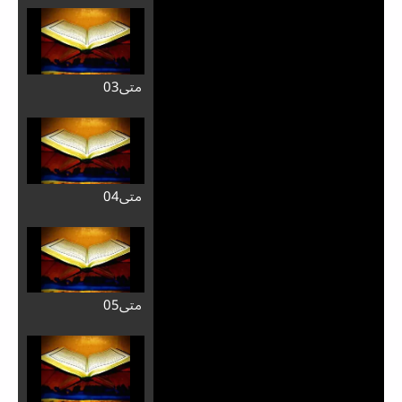
متی03
متی04
متی05