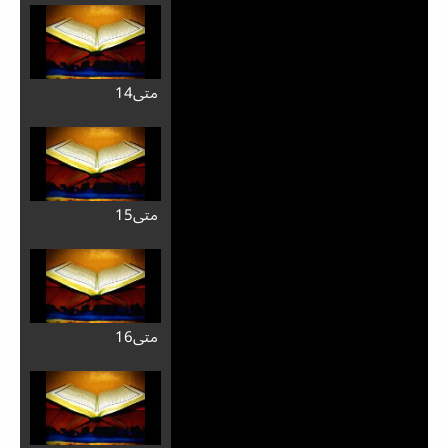
متی14
متی15
متی16