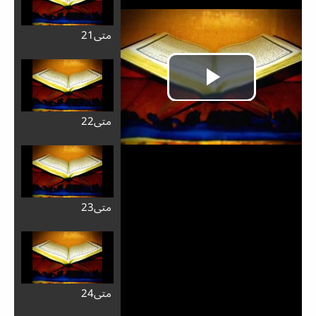
متی21
متی22
متی23
Play
متی24