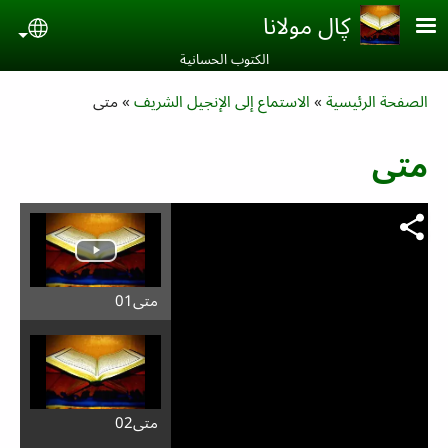
Skip to main conten
ڮال مولانا
uage
الكتوب الحسانية‎
Breadcrumb
الصفحة الرئيسية
الاستماع إلى الإنجيل الشريف
متی
متی
متی01
متی02