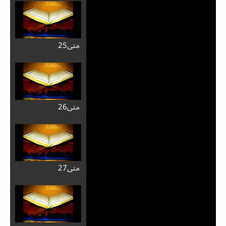
Video
متی25
متی26
متی27