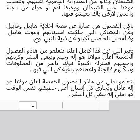
الشيطان وكالو من الصدراية المحرمة اعليهم
.
وغضب
مولانا اعلى الشيطان ووخيظ آدم أو حواء من الجنة
واعدين لارض ياك يعيشو فيها
.
باڮي الفصول هي عبارة عن قصة اخلاڮة هابيل وقابيل
وعن المشاكل اللي خلڮت امبيناتهم وموت هابيل
.
وفالفصل الخامس نڮراو عن ذرية النبي نوح
.
يغير اللي زين فذا كامل اعلنا نتعلمو من هاذو الفصول
الخمسة اعلن مولانا هو إله رحيم ويبغي البشر وكرمهم
واجعلهم فمنزلة اكبيرة فوڮ ياسر من المخلوقات
وسكّنهم فالجنة واعطاهم راعية كل اللي فيها
.
نتعلمو املي من هاذو الفصول الخمسة اعلن مولانا هو
إله عادل ويجازي كل إنسان اعلى خطيئتو
.
نفس الوقت
هو املي إله يبغي كل البشر
.