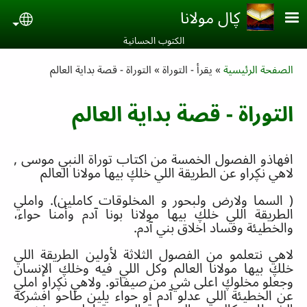
Skip to main conten
ڮال مولانا
uage
الكتوب الحسانية‎
Breadcrumb
الصفحة الرئيسية
يقرأ - التوراة
التوراة - قصة بداية العالم
التوراة - قصة بداية العالم
ا
فهاذو الفصول الخمسة من اكتاب توراة النبي موسى
,
لاهي نڮراو عن الطريقة اللي خلڮ بيها مولانا العالم
(
السما ولارض ولبحور و المخلوقات كاملين
).
واملي
الطريقة اللي خلڮ بيها مولانا بونا آدم وأمنا حواء،
والخطيئة وفساد اخلاق بني آدم
.
لاهي نتعلمو من الفصول الثلاثة لأولين الطريقة اللي
خلڮ بيها مولانا العالم وكل اللي فيه وخلڮ الإنسان
وجعلو مخلوڮ اعلى شي من صيفاتو
.
ولاهي نڮراو املي
عن الخطيئة اللي عدلو آدم أو حواء يلين طاحو افشركة