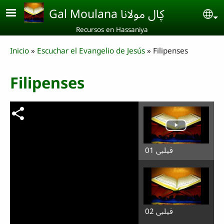
Skip to main content
Gal Moulana ڮال مولانا
Se
Recursos en Hassaniya
Breadcrumb
Inicio
Escuchar el Evangelio de Jesús
Filipenses
Filipenses
فيلبي 01
فيلبي 02