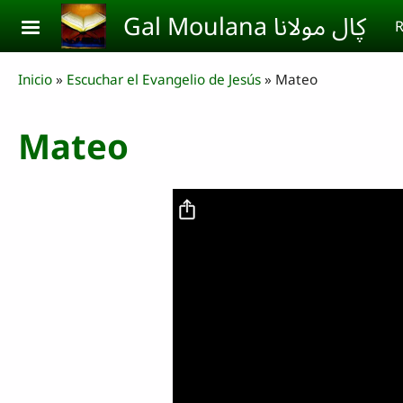
Skip to main content
Gal Moulana ڮال مولانا
R
Breadcrumb
Inicio
Escuchar el Evangelio de Jesús
Mateo
Mateo