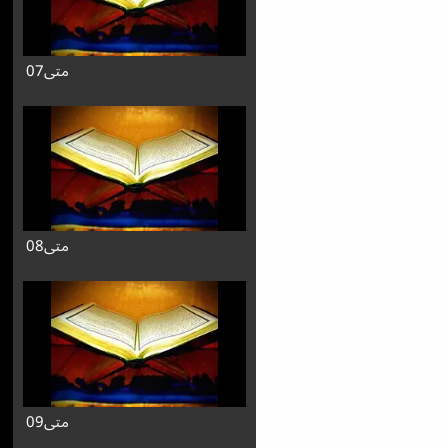
متی07
متی08
متی09