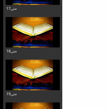
متی17
متی18
متی19