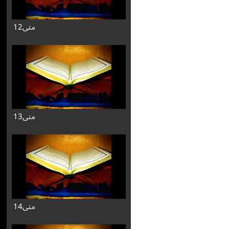
متی12
متی13
متی14