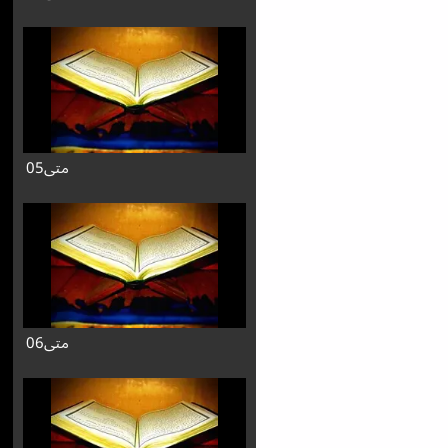
متی05
متی06