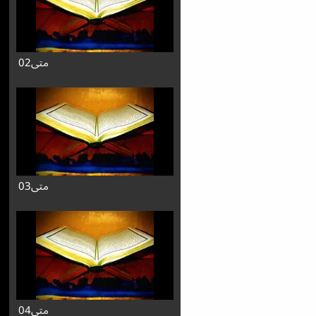
متی02
متی03
متی04