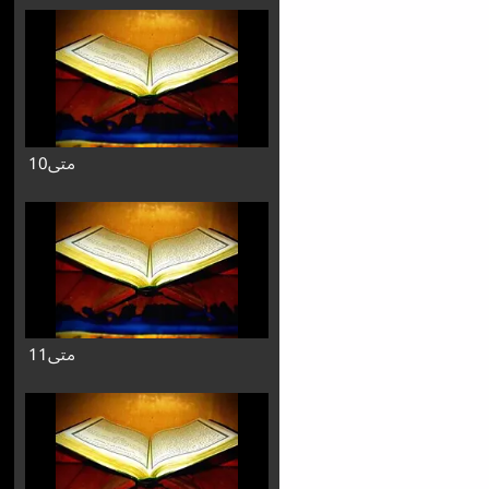
متی10
متی11