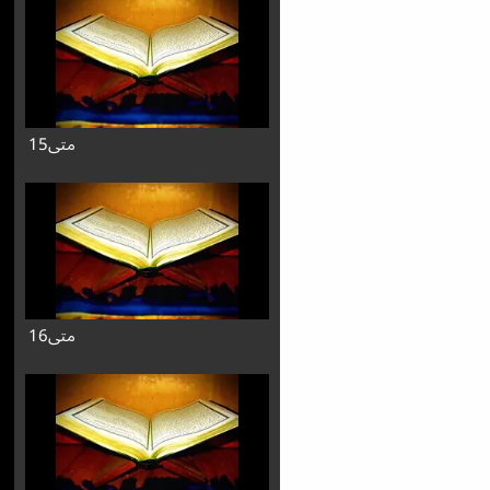
متی15
متی16