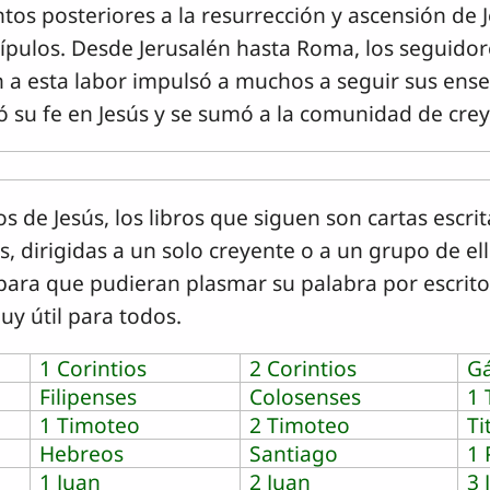
ntos posteriores a la resurrección y ascensión de 
cípulos. Desde Jerusalén hasta Roma, los seguidor
n a esta labor impulsó a muchos a seguir sus ense
tó su fe en Jesús y se sumó a la comunidad de cre
los de Jesús, los libros que siguen son cartas escri
s, dirigidas a un solo creyente o a un grupo de ell
 para que pudieran plasmar su palabra por escrito
uy útil para todos.
1 Corintios
2 Corintios
Gá
Filipenses
Colosenses
1 
1 Timoteo
2 Timoteo
Ti
Hebreos
Santiago
1 
1 Juan
2 Juan
3 