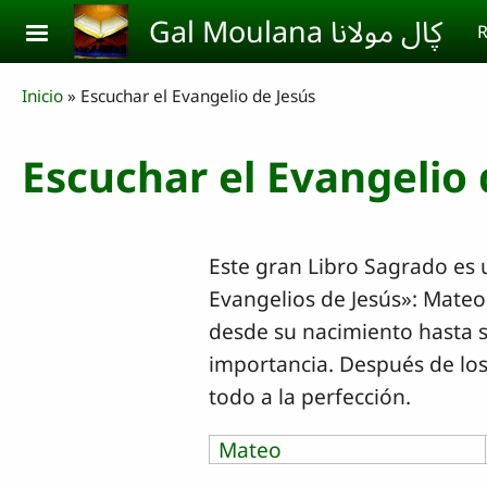
Skip to main content
Gal Moulana ڮال مولانا
R
Breadcrumb
Inicio
Escuchar el Evangelio de Jesús
Escuchar el Evangelio 
Este gran Libro Sagrado es u
Evangelios de Jesús»: Mateo,
desde su nacimiento hasta s
importancia. Después de los
todo a la perfección.
Mateo