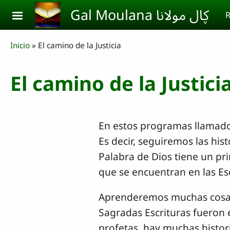
Skip to main content
Gal Moulana ڮال مولانا
R
Breadcrumb
Inicio
El camino de la Justicia
El camino de la Justici
En estos programas llamados
Es decir, seguiremos las hist
Palabra de Dios tiene un pri
que se encuentran en las E
Aprenderemos muchas cosas i
Sagradas Escrituras fueron e
profetas, hay muchas histori