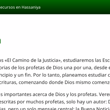
ecursos en Hassaniya
a
 «El Camino de la Justicia», estudiaremos las Es
orias de los profetas de Dios una por una, desde el
ncipio y un fin. Por lo tanto, planeamos estudiar
scrituras, comenzando donde Dios mismo comenzó:
mportantes acerca de Dios y los profetas. Verem
scritas por muchos profetas, solo hay un autor: Di
as, pero un solo mensaje central: la Buena Notici