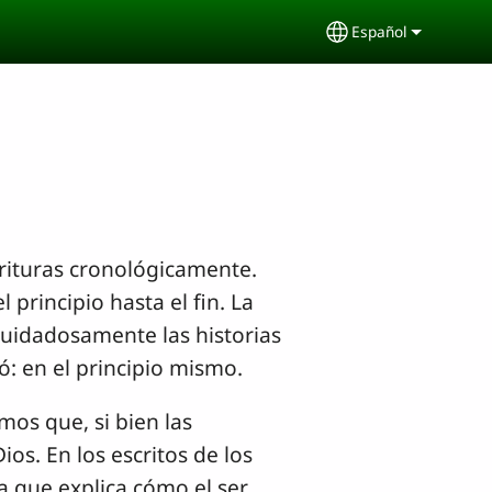
Español
Select your lang
crituras cronológicamente.
 principio hasta el fin. La
 cuidadosamente las historias
 en el principio mismo.
os que, si bien las
os. En los escritos de los
a que explica cómo el ser