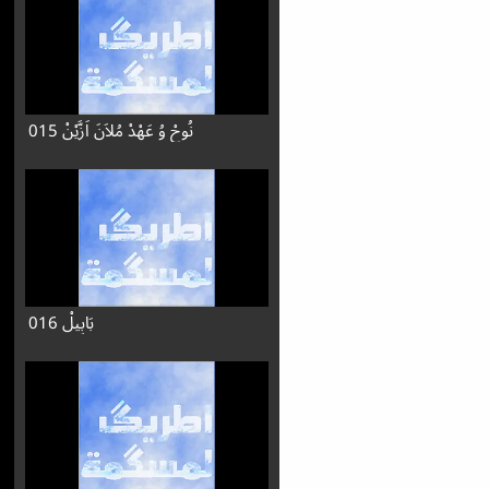
015 نُوحْ وُ عَهْدْ مُلاَنَ اَزَّيْنْ
016 بَابِيلْ