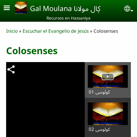
Skip to main content
Gal Moulana ڮال مولانا
Se
Recursos en Hassaniya
Breadcrumb
Inicio
Escuchar el Evangelio de Jesús
Colosenses
Colosenses
كولوسي 01
كولوسي 02