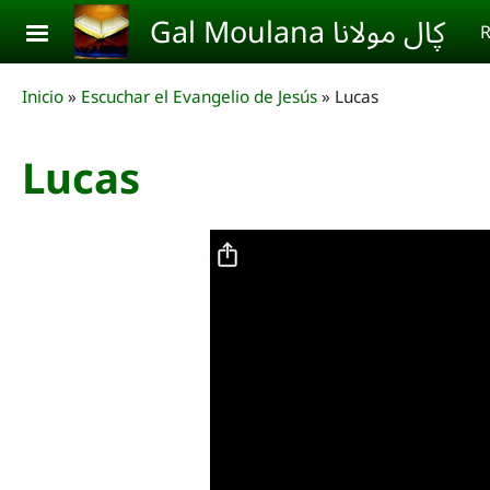
Skip to main content
Gal Moulana ڮال مولانا
R
Breadcrumb
Inicio
Escuchar el Evangelio de Jesús
Lucas
Lucas