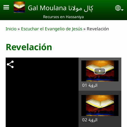
Skip to main content
Gal Moulana ڮال مولانا
Se
Recursos en Hassaniya
Breadcrumb
Inicio
Escuchar el Evangelio de Jesús
Revelación
Revelación
الرؤية 01
الرؤية 02