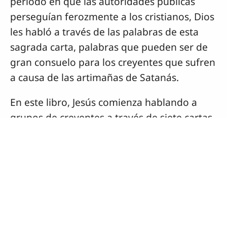
Reproducir
Silenciar
Anterior
Siguiente
Avance automático
Descargas
Document
Apocalipsis (libro completo)
(41.23 MB)