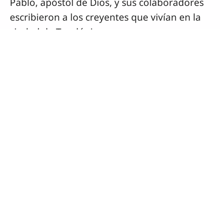
Reproducir
Silenciar
Anterior
Siguiente
Avance automático
Descargas
Document
1 Tesalonicenses (libro completo)
(7.99
MB)