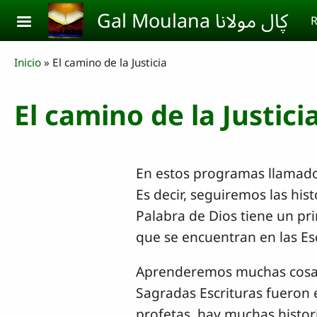
Skip to main content
Gal Moulana ڮال مولانا
R
Breadcrumb
Inicio
El camino de la Justicia
El camino de la Justici
En estos programas llamados
Es decir, seguiremos las hist
Palabra de Dios tiene un pri
que se encuentran en las E
Aprenderemos muchas cosas i
Sagradas Escrituras fueron e
profetas, hay muchas histori