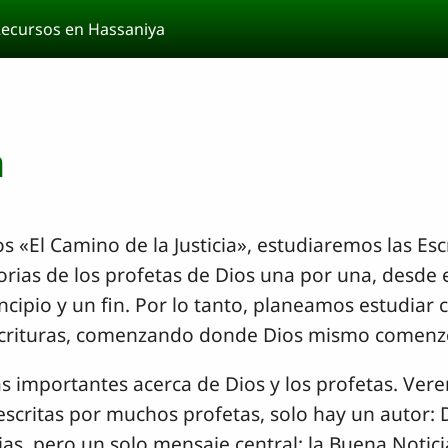
ecursos en Hassaniya
a
 «El Camino de la Justicia», estudiaremos las Es
orias de los profetas de Dios una por una, desde el
ncipio y un fin. Por lo tanto, planeamos estudiar
scrituras, comenzando donde Dios mismo comenzó:
mportantes acerca de Dios y los profetas. Verem
scritas por muchos profetas, solo hay un autor: Di
as, pero un solo mensaje central: la Buena Notici