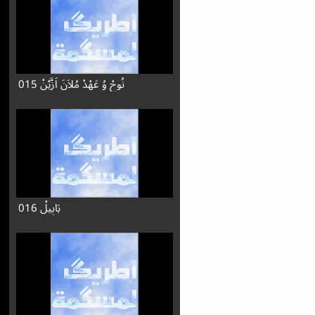
015 نُوحْ وُ عَهْدْ مُلاَنَ اَزَّيْنْ
016 بَابِيلْ