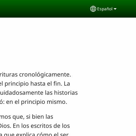
Español
Select your lang
crituras cronológicamente.
 principio hasta el fin. La
 cuidadosamente las historias
 en el principio mismo.
os que, si bien las
os. En los escritos de los
a que explica cómo el ser