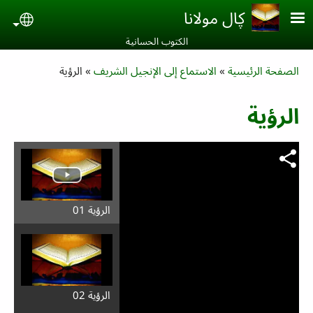
Skip to main conten
ڮال مولانا
uage
الكتوب الحسانية‎
Breadcrumb
الصفحة الرئيسية
الاستماع إلى الإنجيل الشريف
الرؤية
الرؤية
الرؤية 01
الرؤية 02