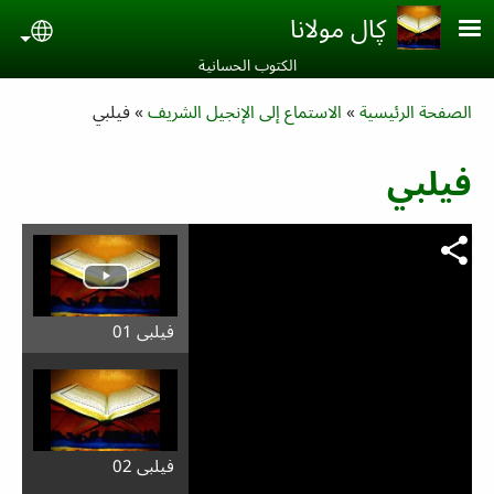
Skip to main conten
ڮال مولانا
uage
الكتوب الحسانية‎
Breadcrumb
الصفحة الرئيسية
الاستماع إلى الإنجيل الشريف
فيلبي
فيلبي
فيلبي 01
فيلبي 02