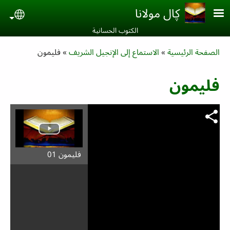
Skip to main conten
ڮال مولانا
uage
الكتوب الحسانية‎
Breadcrumb
الصفحة الرئيسية
الاستماع إلى الإنجيل الشريف
فليمون
فليمون
فليمون 01