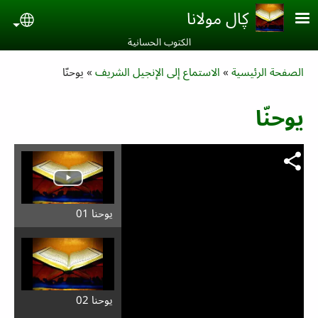
Skip to main conten
ڮال مولانا
uage
الكتوب الحسانية‎
Breadcrumb
الصفحة الرئيسية
الاستماع إلى الإنجيل الشريف
يوحنّا
يوحنّا
يوحنا 01
يوحنا 02