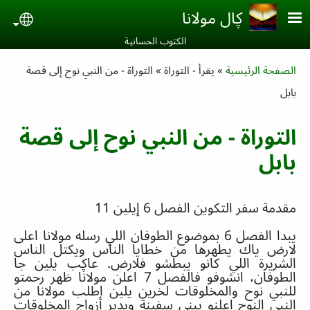
Skip to main conten
ڮال مولانا
uage
الكتوب الحسانية‎
Breadcrumb
الصفحة الرئيسية
يقرأ - التوراة
التوراة - من النبي نوح إلى قصة
بابل
التوراة - من النبي نوح إلى قصة
بابل
مقدمة سفر التكوين الفصل
6
إيلين
11
يبد
ا
الفصل
6
بموضوع الطوفان اللي رسله مولانا اعلى
لارض ياك يطهرها من خطايا الناس ويكتل الناس
الشريرة اللي كانو يبطشو فلارض
.
عاڮب يلين جا
الطوفان، انشوفو فالفصل
7
اعلن مولانا ظهر رحمتو
للنبي نوح والمخلوقات لخرين يلين اطلب مولانا من
النبي النوح اعلنو يبني سفينة ويدير أزواج المخلوقات