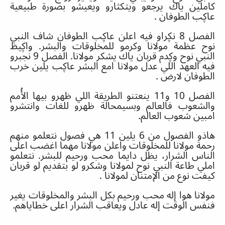
كاملين ياك يرجعو ويتكثارو ويعيشو بصورة طبيعية
عاڮب الطوفان
.
الفصل
8
نڮراو فيه اعلن عاڮب الطوفان شاف النبي
نوح عظمة مولانا وكرمو للمخلوقات والبشر
.
واڮيظ
النبي نوح وڮدم قربان ياك يشكر مولانا
.
الفصل
9
نجبرو
فيه العهد اللي عدل مولانا امع البشر عاڮب يلين خرب
الطوفان لارض
.
الفصل
10
و
11
ينعتنو الطريقة اللي ظهرو بيها الأُمم
والشعوب فالعالم وبسيمحالة ظهرو للغات وانتشرو
امبين شعوب العالم
.
هاذو الفصول من
6
يلين
11
هي فصول نتعلمو منهم
رحمة مولانا للمخلوقات واعلن مولانا مهما اغضب اعلى
الناس الشرار، يظل دايما محب ورحيم للبشر
.
نتعلمو
املي طاعة النبي نوح لمولانا وشكرو لو بتقديم لو قربان
كيفت نوع من الإمتنان لمولانا
.
مولانا هوا إله محب ورحيم بكل البشر والمخلوقات يغير
فنفس الوقت إله عادل ويعاقب الشرار اعلى خطاياهم
.